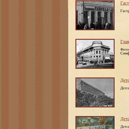
Гас
Гаст
Гла
Фото
Симф
Дет
Детс
Дет
Детс