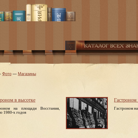
—
Фото
—
Магазины
троном в высотке
Гастроном 
роном на площади Восстания,
Гастроном на 
ло 1980-х годов