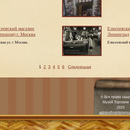
сеевский магазин
Елисеевски
троном) г. Москва
Ленинград
кая ул. г. Москва.
Елисеевский 
1
2
3
4
5
6
Следующая
© Все права защ
Музей Торговли 
2015
admin@mintorgmu