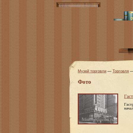
Музей торговли
—
Торговля
Фото
Гас
Гаст
нача