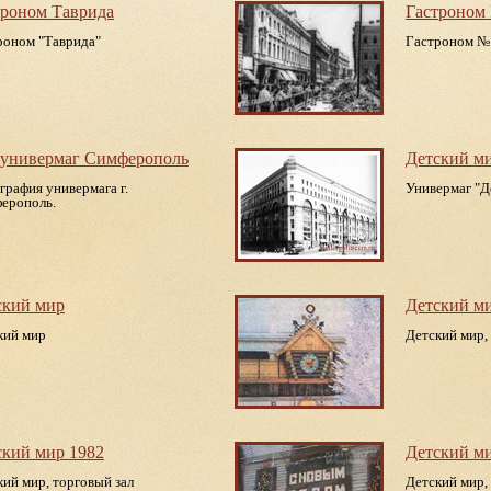
троном Таврида
Гастроном
роном "Таврида"
Гастроном №1
вунивермаг Симферополь
Детский м
графия универмага г.
Универмаг "Д
ерополь.
ский мир
Детский м
кий мир
Детский мир,
ский мир 1982
Детский м
кий мир, торговый зал
Детский мир,