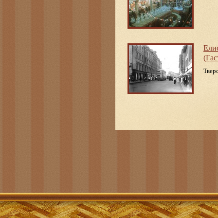
Ели
(Гас
Тверс