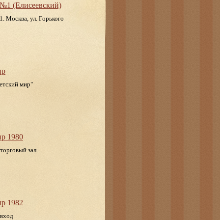
 №1 (Елисеевский)
. Москва, ул. Горького
ир
етский мир"
ир 1980
 торговый зал
ир 1982
 вход