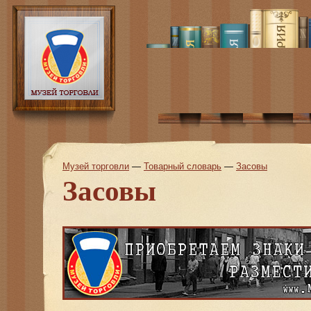
Музей торговли
—
Товарный словарь
—
Засовы
Засовы