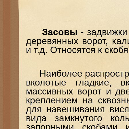
Засовы
- задвижки
деревянных ворот, кал
и т.д. Относятся к ско
Наиболее распростран
вколотые гладкие, 
массивных ворот и дв
креплением на сквозн
для навешивания вися
вида замкнутого кол
запорными скобами 