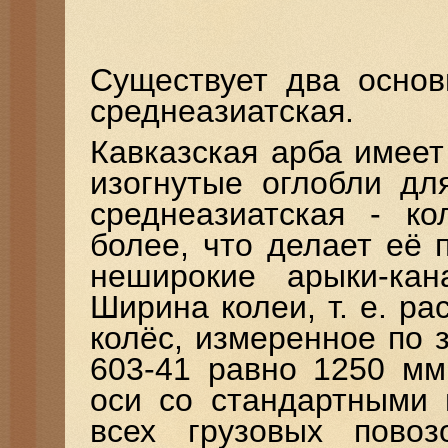
Существует два основ
среднеазиатская.
Кавказская арба имее
изогнутые оглобли дл
среднеазиатская - к
более, что делает её 
неширокие арыки-кан
Ширина колеи, т. е. р
колёс, измеренное по 
603-41 равно 1250 мм
оси со стандартными
всех грузовых повоз