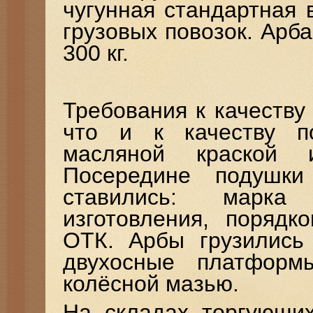
чугунная стандартная 
грузовых повозок. Арб
300 кг.
Требования к качеству
что и к качеству п
масляной краской 
Посередине подушк
ставились: марка 
изготовления, порядк
ОТК. Арбы грузились
двухосные платформ
колёсной мазью.
На складах торгующих