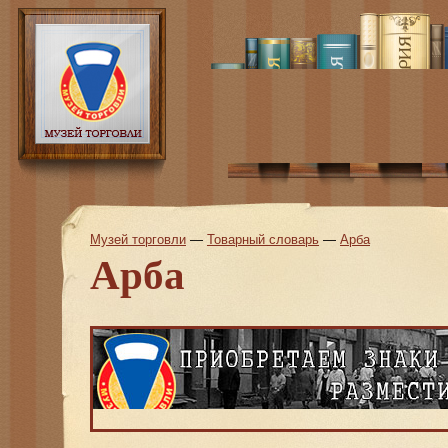
Музей торговли
—
Товарный словарь
—
Арба
Арба