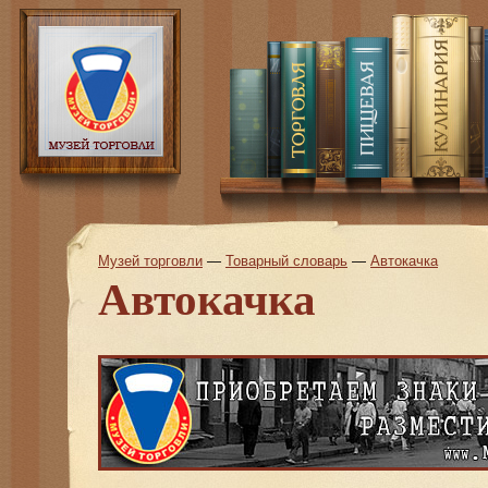
Музей торговли
—
Товарный словарь
—
Автокачка
Автокачка