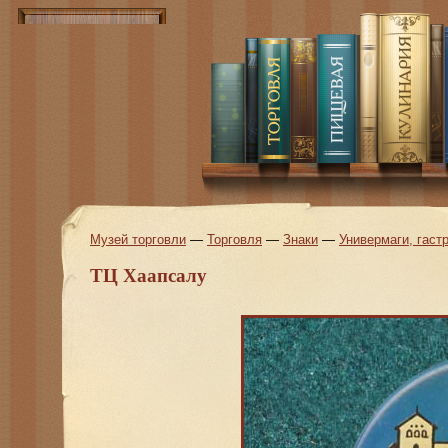
Музей торговли
—
Торговля
—
Знаки
—
Универмаги, гас
ТЦ Хаапсалу