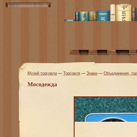
Музей торговли
—
Торговля
—
Знаки
—
Объединения, тор
Мосодежда